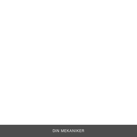
DIN MEKANIKER