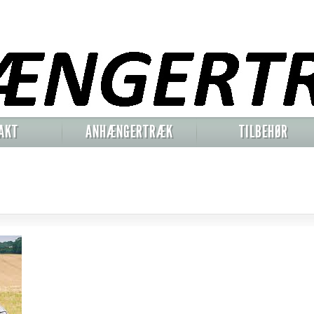
AKT
ANHÆNGERTRÆK
TILBEHØR