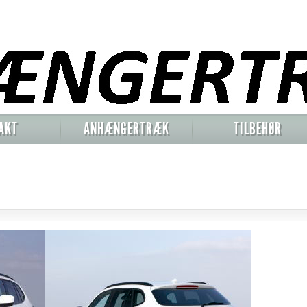
AKT
ANHÆNGERTRÆK
TILBEHØR