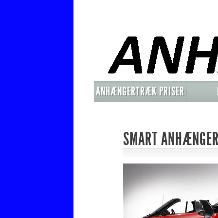
ANHÆNGERTRÆK PRISER
MONTERET
SMART ANHÆNGE