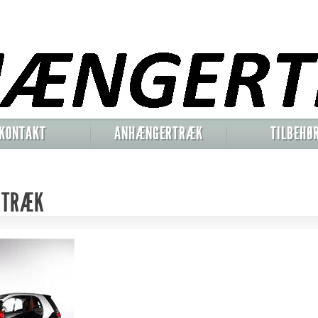
KONTAKT
ANHÆNGERTRÆK
TILBEHØ
RTRÆK