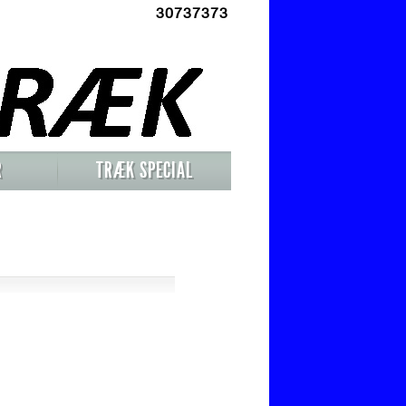
30737373
R
TRÆK SPECIAL