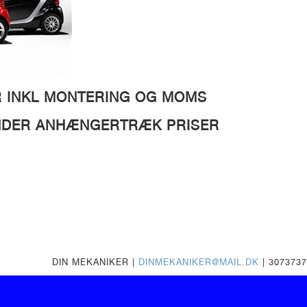
R INKL MONTERING OG MOMS
UNDER ANHÆNGERTRÆK PRISER
DIN MEKANIKER |
DINMEKANIKER@MAIL.DK
| 307373